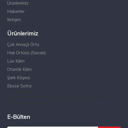
Ürünlerimiz
Haberler
İletişim
Ürünlerimiz
Çok Amaçlı Örtü
Halı Örtüsü (Savan)
Lüx Kilim
Otantik Kilim
Şark Köşesi
Ekose Sofra
title="Seccade"
title_link="https://www.ilhanmensucat.com/seccade/"]
[/windfall_footer_links]
E-Bülten