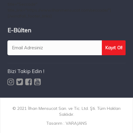
title="Seccade"
title_link="https://www.ilhanmensucat.com/seccade/"]
[/windfall_footer_links]
E-Bülten
Bizi Takip Edin !
© 2021 İlhan Mensucat San. ve Tic. Ltd. Şti. Tüm Hakları
Saklıdır.
Tasarım :
VARAJANS