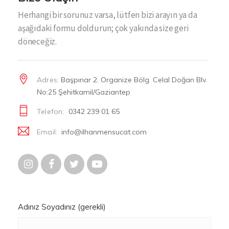
Herhangi bir sorunuz varsa, lütfen bizi arayın ya da
aşağıdaki formu doldurun; çok yakında size geri
döneceğiz.
Adres:
Başpınar 2. Organize Bölg. Celal Doğan Blv.
No:25 Şehitkamil/Gaziantep
Telefon:
0342 239 01 65
Email:
info@ilhanmensucat.com
Adınız Soyadınız (gerekli)