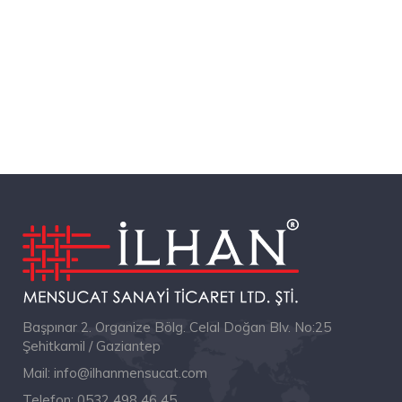
Başpınar 2. Organize Bölg. Celal Doğan Blv. No:25
Şehitkamil / Gaziantep
Mail:
info@ilhanmensucat.com
Telefon:
0532 498 46 45